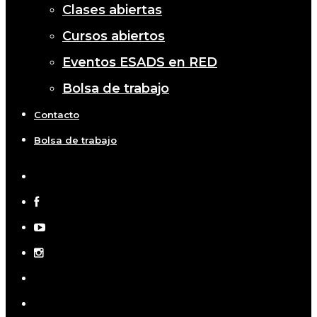
Clases abiertas
Cursos abiertos
Eventos ESADS en RED
Bolsa de trabajo
Contacto
Bolsa de trabajo
x-
twitter
facebook
youtube
instagram
telegram
tiktok