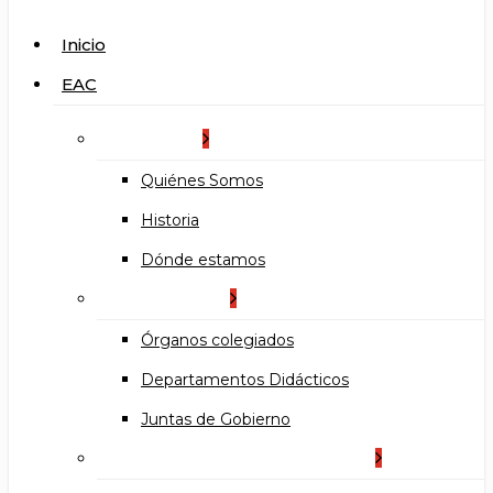
search
Menu
Inicio
EAC
La Escuela
Quiénes Somos
Historia
Dónde estamos
Organización
Órganos colegiados
Departamentos Didácticos
Juntas de Gobierno
Documentos institucionales