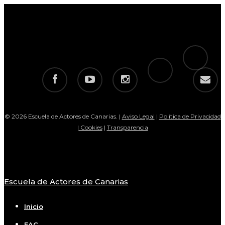
tiktok
telegram
facebook
youtube
instagram
email
© 2026 Escuela de Actores de Canarias. |
Aviso Legal
|
Política de Privacidad
|
Cookies
|
Transparencia
Escuela de Actores de Canarias
Close
Menu
Inicio
EAC