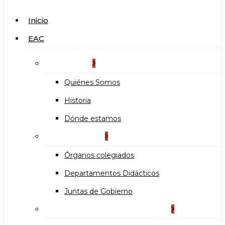
search
Menu
Inicio
EAC
La Escuela
Quiénes Somos
Historia
Dónde estamos
Organización
Órganos colegiados
Departamentos Didácticos
Juntas de Gobierno
Documentos institucionales