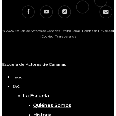
telegram
facebook
youtube
instagram
email
© 2026 Escuela de Actores de Canarias. |
Aviso Legal
|
Política de Privacidad
|
Cookies
|
Transparencia
Escuela de Actores de Canarias
Close
Menu
Inicio
EAC
La Escuela
Quiénes Somos
Historia