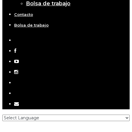
Bolsa de trabajo
Contacto
Bolsa de trabajo
x-
twitter
facebook
youtube
instagram
telegram
tiktok
email