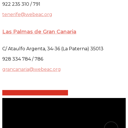
922 235 310 / 791
tenerife@webeac.org
Las Palmas de Gran Canaria
C/ Ataulfo Argenta, 34-36 (La Paterna) 35013
928 334 784 / 786
grancanaria@webeac.org
Share
Share
Share
Share
Pin
tiktok