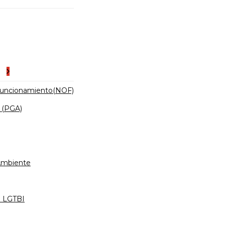
es
Funcionamiento(NOF)
 (PGA)
 Ambiente
d LGTBI