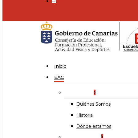
search
Menu
Inicio
EAC
La Escuela
Quiénes Somos
Historia
Dónde estamos
Organización