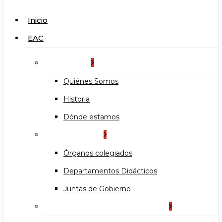
search
Menu
Inicio
EAC
La Escuela
Quiénes Somos
Historia
Dónde estamos
Organización
Órganos colegiados
Departamentos Didácticos
Juntas de Gobierno
Documentos institucionales