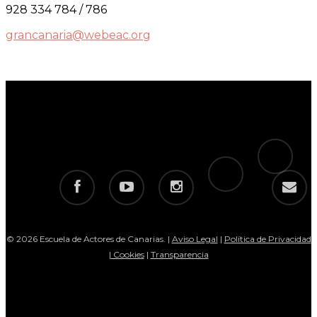
928 334 784 / 786
grancanaria@webeac.org
tiktok
telegram
facebook
youtube
instagram
email
© 2026 Escuela de Actores de Canarias. |
Aviso Legal
|
Política de Privacidad
|
Cookies
|
Transparencia