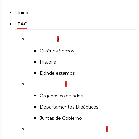
search
Menu
Inicio
EAC
La Escuela
Quiénes Somos
Historia
Dónde estamos
Organización
Órganos colegiados
Departamentos Didácticos
Juntas de Gobierno
Documentos institucionales