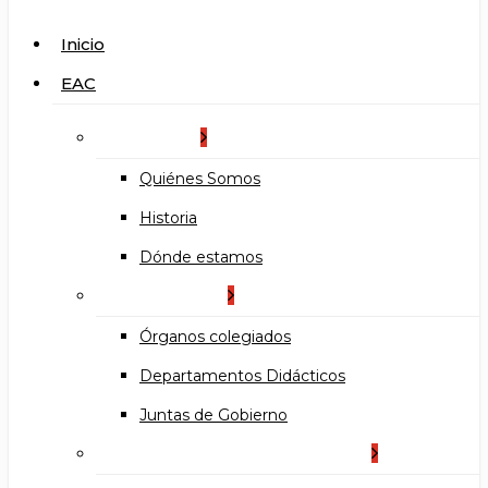
search
Menu
Inicio
EAC
La Escuela
Quiénes Somos
Historia
Dónde estamos
Organización
Órganos colegiados
Departamentos Didácticos
Juntas de Gobierno
Documentos institucionales