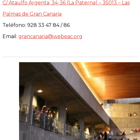
C/ Ataulfo Argenta, 34-36 (La Paterna) – 35013 – Las
Palmas de Gran Canaria
Teléfono: 928 33 47 84 / 86
Email:
grancanaria@webeac.org