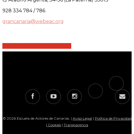
928 334 784 / 786
grancanaria@webeac.org
Share
Share
Share
Share
Pin
tiktok
telegram
facebook
youtube
instagram
email
© 2026 Escuela de Actores de Canarias. |
Aviso Legal
|
Política de Privacidad
|
Cookies
|
Transparencia