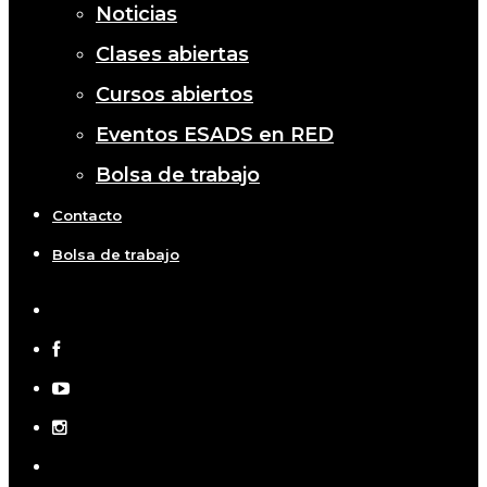
Noticias
Clases abiertas
Cursos abiertos
Eventos ESADS en RED
Bolsa de trabajo
Contacto
Bolsa de trabajo
x-
twitter
facebook
youtube
instagram
telegram