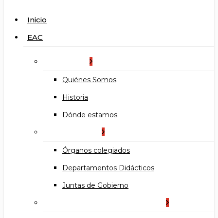
search
Menu
Inicio
EAC
La Escuela
Quiénes Somos
Historia
Dónde estamos
Organización
Órganos colegiados
Departamentos Didácticos
Juntas de Gobierno
Documentos institucionales