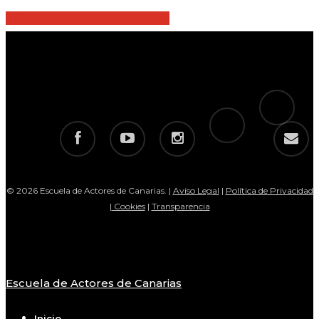
Share
Share
Share
Share
Pin
tiktok
telegram
facebook
youtube
instagram
email
© 2026 Escuela de Actores de Canarias. |
Aviso Legal
|
Política de Privacidad
|
Cookies
|
Transparencia
Escuela de Actores de Canarias
Close
Menu
Inicio