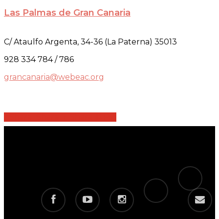
Las Palmas de Gran Canaria
C/ Ataulfo Argenta, 34-36 (La Paterna) 35013
928 334 784 / 786
grancanaria@webeac.org
Share
Share
Share
Share
Pin
tiktok
telegram
facebook
youtube
instagram
email