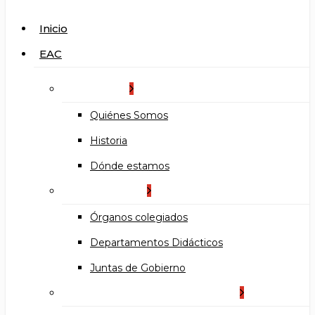
search
Menu
Inicio
EAC
La Escuela
Quiénes Somos
Historia
Dónde estamos
Organización
Órganos colegiados
Departamentos Didácticos
Juntas de Gobierno
Documentos institucionales