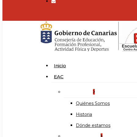
search
Menu
Inicio
EAC
La Escuela
Quiénes Somos
Historia
Dónde estamos
Organización