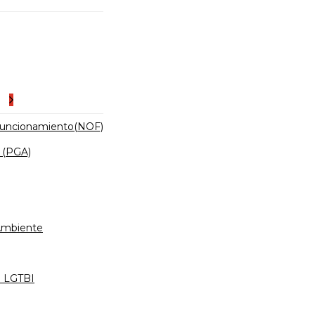
es
Funcionamiento(NOF)
 (PGA)
 Ambiente
d LGTBI