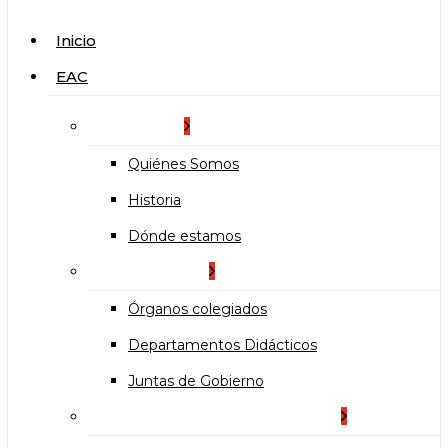
search
Menu
Inicio
EAC
La Escuela
Quiénes Somos
Historia
Dónde estamos
Organización
Órganos colegiados
Departamentos Didácticos
Juntas de Gobierno
Documentos institucionales