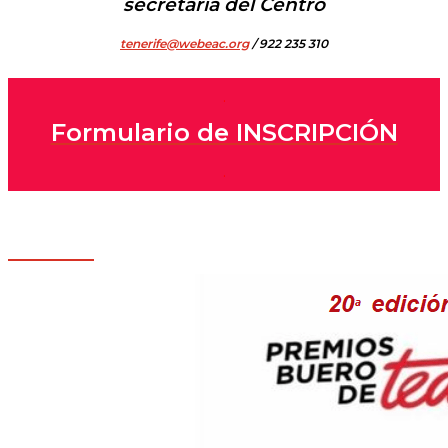
secretaría del Centro
tenerife@webeac.org
/ 922 235 310
.
Formulario de INSCRIPCIÓN
.
.