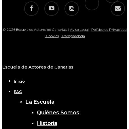
facebook
youtube
instagram
email
© 2026 Escuela de Actores de Canarias. |
Aviso Legal
|
Política de Privacidad
|
Cookies
|
Transparencia
Escuela de Actores de Canarias
Close
Menu
Inicio
EAC
La Escuela
Quiénes Somos
Historia