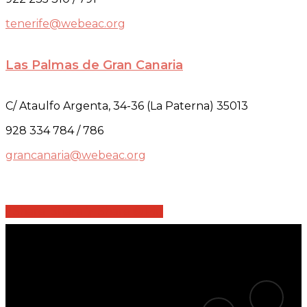
tenerife@webeac.org
Las Palmas de Gran Canaria
C/ Ataulfo Argenta, 34-36 (La Paterna) 35013
928 334 784 / 786
grancanaria@webeac.org
Share
Share
Share
Share
Pin
tiktok
telegram