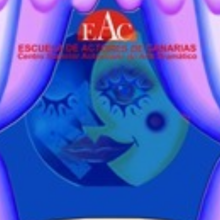
Inicio
»
Aula de Teatro Juvenil – Nivel I (13 a 17 años)
Sede:
Gran Canaria