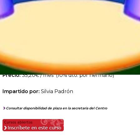
Edad:
de 13 a 14 años
Fechas:
de octubre a junio
los sábados. Comienza el 4
de octubre
Horario:
de 9.35 a 11.05
Precio:
35,20€ / mes (10% dto. por hermano)
Impartido por:
Silvia Padrón
Consultar disponibilidad de plaza en la secretaría del Centro