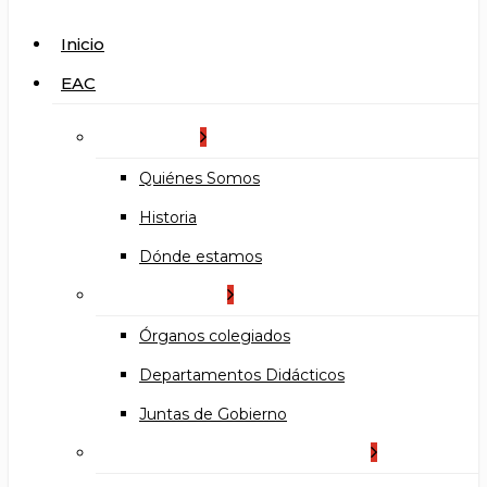
search
Menu
Inicio
EAC
La Escuela
Quiénes Somos
Historia
Dónde estamos
Organización
Órganos colegiados
Departamentos Didácticos
Juntas de Gobierno
Documentos institucionales