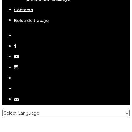
Contacto
Bolsa de trabajo
x-
twitter
facebook
youtube
instagram
telegram
tiktok
email