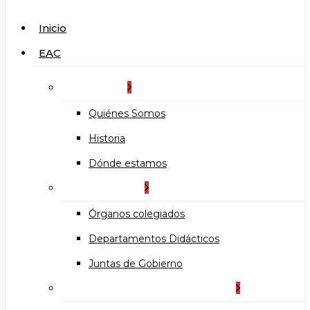
search
Menu
Inicio
EAC
La Escuela
Quiénes Somos
Historia
Dónde estamos
Organización
Órganos colegiados
Departamentos Didácticos
Juntas de Gobierno
Documentos institucionales