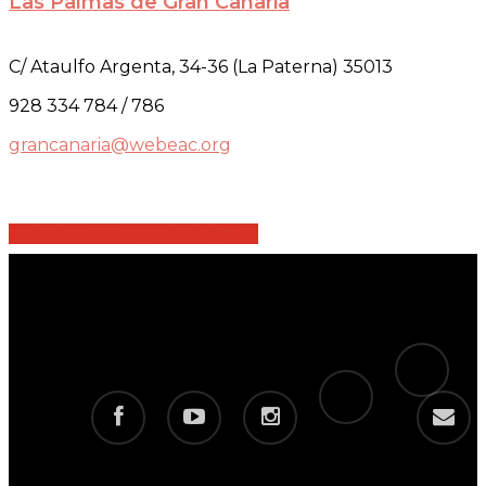
Las Palmas de Gran Canaria
C/ Ataulfo Argenta, 34-36 (La Paterna) 35013
928 334 784 / 786
grancanaria@webeac.org
Share
Share
Share
Share
Pin
tiktok
telegram
facebook
youtube
instagram
email