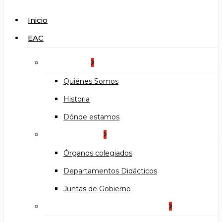
search
Menu
Inicio
EAC
La Escuela
Quiénes Somos
Historia
Dónde estamos
Organización
Órganos colegiados
Departamentos Didácticos
Juntas de Gobierno
Documentos institucionales