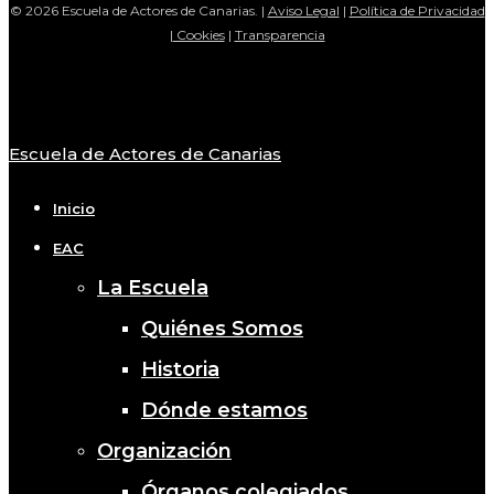
© 2026 Escuela de Actores de Canarias. |
Aviso Legal
|
Política de Privacidad
|
Cookies
|
Transparencia
Escuela de Actores de Canarias
Close
Menu
Inicio
EAC
La Escuela
Quiénes Somos
Historia
Dónde estamos
Organización
Órganos colegiados