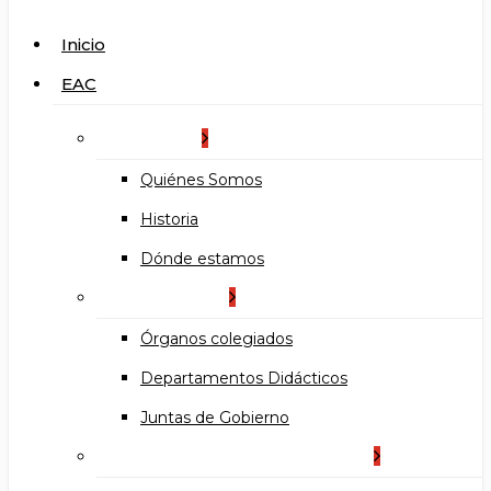
search
Menu
Inicio
EAC
La Escuela
Quiénes Somos
Historia
Dónde estamos
Organización
Órganos colegiados
Departamentos Didácticos
Juntas de Gobierno
Documentos institucionales