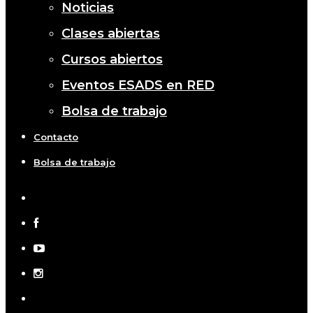
Noticias
Clases abiertas
Cursos abiertos
Eventos ESADS en RED
Bolsa de trabajo
Contacto
Bolsa de trabajo
x-
twitter
facebook
youtube
instagram
telegram