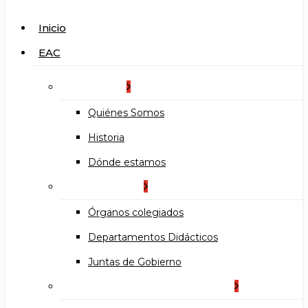
search
Menu
Inicio
EAC
La Escuela
Quiénes Somos
Historia
Dónde estamos
Organización
Órganos colegiados
Departamentos Didácticos
Juntas de Gobierno
Documentos institucionales