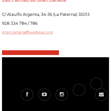
C/ Ataulfo Argenta, 34-36 (La Paterna) 35013
928 334 784 / 786
grancanaria@webeac.org
Share
Share
Share
Share
Pin
tiktok
telegram
facebook
youtube
instagram
email