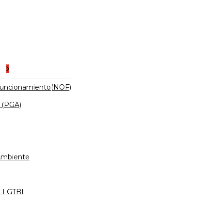
es
Funcionamiento(NOF)
 (PGA)
 Ambiente
d LGTBI