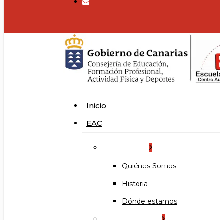
search
Menu
Inicio
EAC
La Escuela
Quiénes Somos
Historia
Dónde estamos
Organización