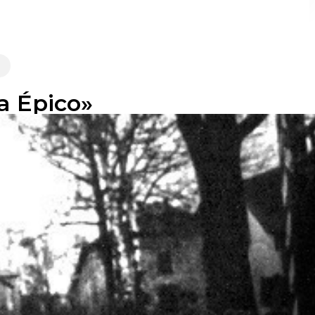
a Épico»