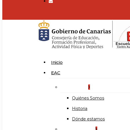
search
Menu
Inicio
EAC
La Escuela
Quiénes Somos
Historia
Dónde estamos
Organización