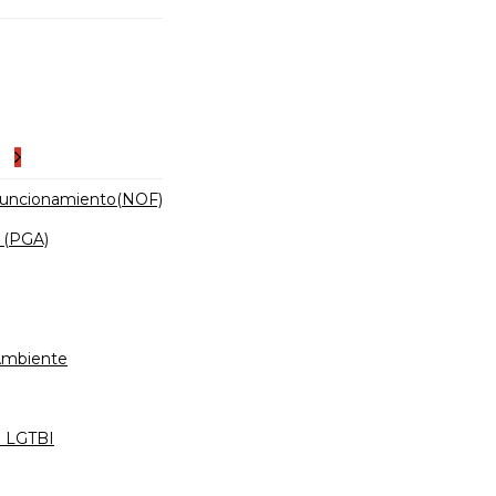
es
Funcionamiento(NOF)
 (PGA)
 Ambiente
d LGTBI