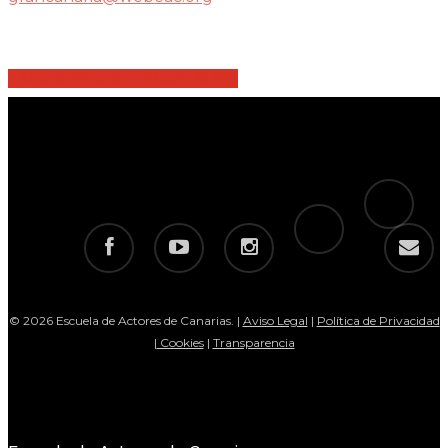
Share
Share
Share
Share
Pin
tiktok
telegram
facebook
youtube
instagram
email
© 2026 Escuela de Actores de Canarias. |
Aviso Legal
|
Política de Privacidad
|
Cookies
|
Transparencia