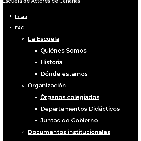
Escuela de Actores de Canarias
Close
Menu
Inicio
EAC
La Escuela
Quiénes Somos
Historia
Dónde estamos
Organización
Órganos colegiados
Departamentos Didácticos
Juntas de Gobierno
Documentos institucionales