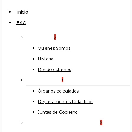
search
Menu
Inicio
EAC
La Escuela
Quiénes Somos
Historia
Dónde estamos
Organización
Órganos colegiados
Departamentos Didácticos
Juntas de Gobierno
Documentos institucionales