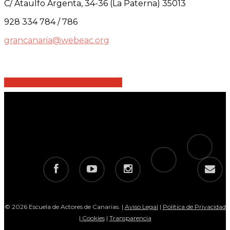
C/ Ataulfo Argenta, 34-36 (La Paterna) 35013
928 334 784 / 786
grancanaria@webeac.org
Share
Share
Share
Share
Pin
tiktok
telegram
facebook
youtube
instagram
email
© 2026 Escuela de Actores de Canarias. |
Aviso Legal
|
Política de Privacidad
|
Cookies
|
Transparencia