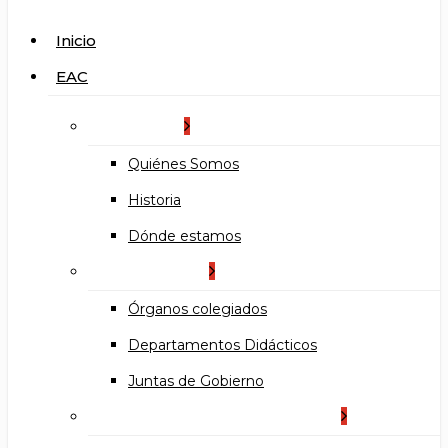
search
Menu
Inicio
EAC
La Escuela
Quiénes Somos
Historia
Dónde estamos
Organización
Órganos colegiados
Departamentos Didácticos
Juntas de Gobierno
Documentos institucionales