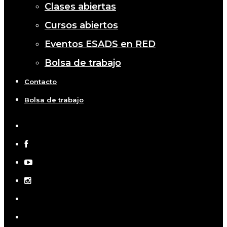
Clases abiertas
Cursos abiertos
Eventos ESADS en RED
Bolsa de trabajo
Contacto
Bolsa de trabajo
x-
twitter
facebook
youtube
instagram
telegram
tiktok