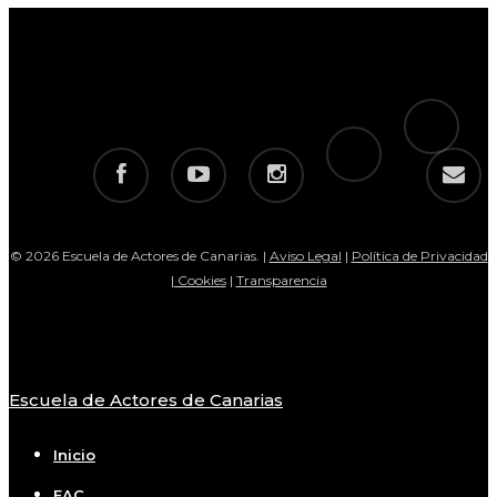
tiktok
telegram
facebook
youtube
instagram
email
© 2026 Escuela de Actores de Canarias. |
Aviso Legal
|
Política de Privacidad
|
Cookies
|
Transparencia
Escuela de Actores de Canarias
Close
Menu
Inicio
EAC