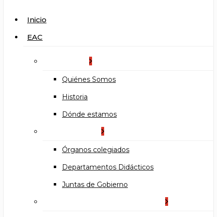
search
Menu
Inicio
EAC
La Escuela
Quiénes Somos
Historia
Dónde estamos
Organización
Órganos colegiados
Departamentos Didácticos
Juntas de Gobierno
Documentos institucionales