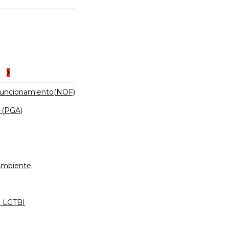
es
Funcionamiento(NOF)
 (PGA)
 Ambiente
d LGTBI