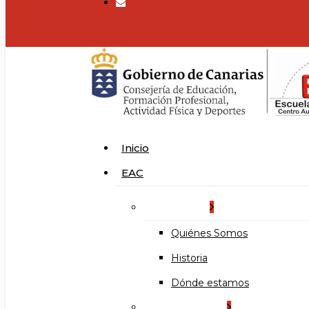
search
Menu
Inicio
EAC
La Escuela
Quiénes Somos
Historia
Dónde estamos
Organización