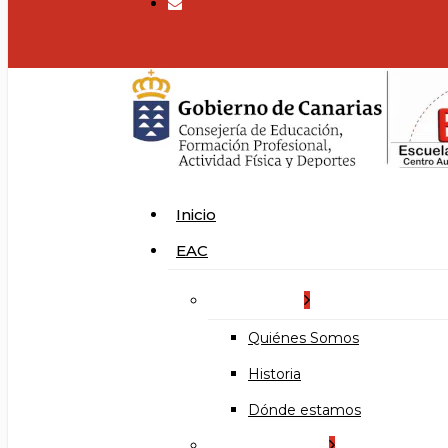
search
Menu
Inicio
EAC
La Escuela
Quiénes Somos
Historia
Dónde estamos
Organización