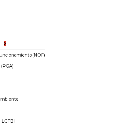
es
Funcionamiento(NOF)
 (PGA)
 Ambiente
d LGTBI