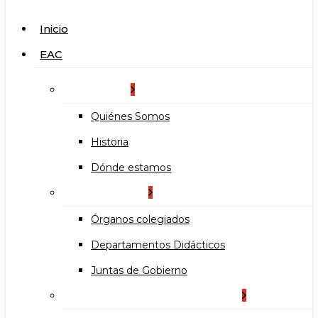
search
Menu
Inicio
EAC
La Escuela
Quiénes Somos
Historia
Dónde estamos
Organización
Órganos colegiados
Departamentos Didácticos
Juntas de Gobierno
Documentos institucionales