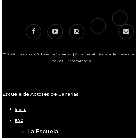
tiktok
telegram
facebook
youtube
instagram
email
© 2026 Escuela de Actores de Canarias. |
Aviso Legal
|
Política de Privacidad
|
Cookies
|
Transparencia
Escuela de Actores de Canarias
Close
Menu
Inicio
EAC
La Escuela