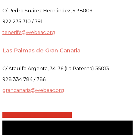
C/ Pedro Suárez Hernández, 5 38009
922 235 310 / 791
tenerife@webeac.org
Las Palmas de Gran Canaria
C/ Ataulfo Argenta, 34-36 (La Paterna) 35013
928 334 784 / 786
grancanaria@webeac.org
Share
Share
Share
Share
Pin