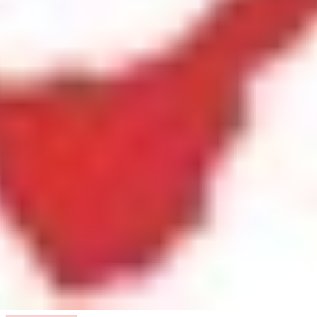
Inicio
»
Encuentro Club de Lectura
Sede Tenerife
Actividades abiertas: