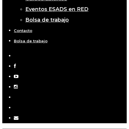
Eventos ESADS en RED
Bolsa de trabajo
Contacto
Bolsa de trabajo
x-
twitter
facebook
youtube
instagram
telegram
tiktok
email