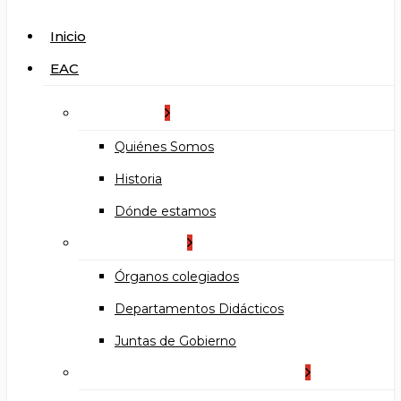
search
Menu
Inicio
EAC
La Escuela
Quiénes Somos
Historia
Dónde estamos
Organización
Órganos colegiados
Departamentos Didácticos
Juntas de Gobierno
Documentos institucionales