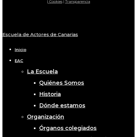
|
Cookies
|
Transparencia
Escuela de Actores de Canarias
Close
Menu
Inicio
EAC
La Escuela
Quiénes Somos
Historia
Dónde estamos
Organización
Órganos colegiados