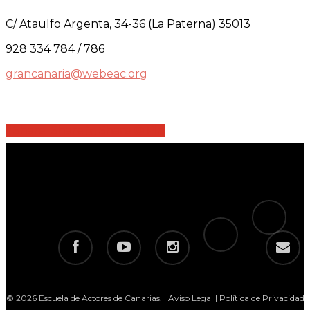
C/ Ataulfo Argenta, 34-36 (La Paterna) 35013
928 334 784 / 786
grancanaria@webeac.org
Share
Share
Share
Share
Pin
tiktok
telegram
facebook
youtube
instagram
email
© 2026 Escuela de Actores de Canarias. |
Aviso Legal
|
Política de Privacidad