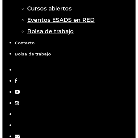
Cursos abiertos
Eventos ESADS en RED
Bolsa de trabajo
Contacto
Bolsa de trabajo
x-
twitter
facebook
youtube
instagram
telegram
tiktok
email