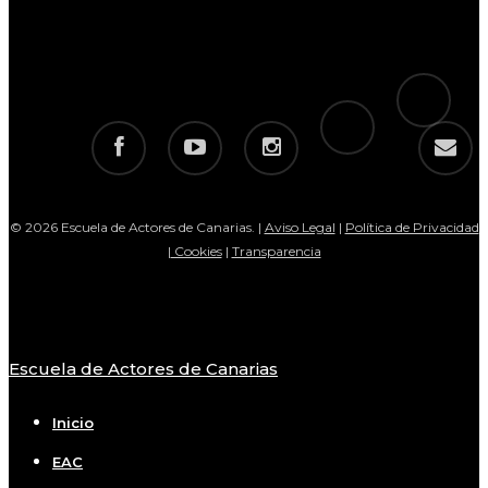
tiktok
telegram
facebook
youtube
instagram
email
© 2026 Escuela de Actores de Canarias. |
Aviso Legal
|
Política de Privacidad
|
Cookies
|
Transparencia
Escuela de Actores de Canarias
Close
Menu
Inicio
EAC