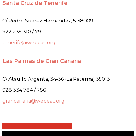
Santa Cruz de Tenerife
C/ Pedro Suárez Hernández, 5 38009
922 235 310 / 791
tenerife@webeac.org
Las Palmas de Gran Canaria
C/ Ataulfo Argenta, 34-36 (La Paterna) 35013
928 334 784 / 786
grancanaria@webeac.org
Share
Share
Share
Share
Pin