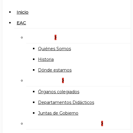
search
Menu
Inicio
EAC
La Escuela
Quiénes Somos
Historia
Dónde estamos
Organización
Órganos colegiados
Departamentos Didácticos
Juntas de Gobierno
Documentos institucionales