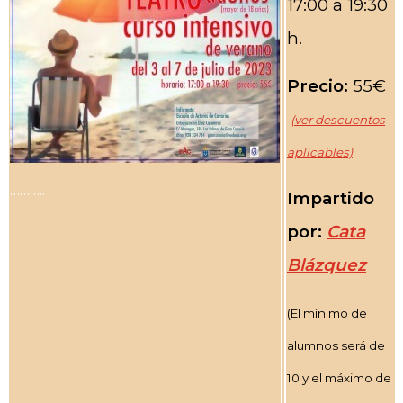
17:00 a 19:30
h.
Precio:
55€
(ver d
escuentos
aplicables)
………..
Impartido
por:
Cata
Blázquez
(El mínimo de
alumnos será de
10 y el máximo de