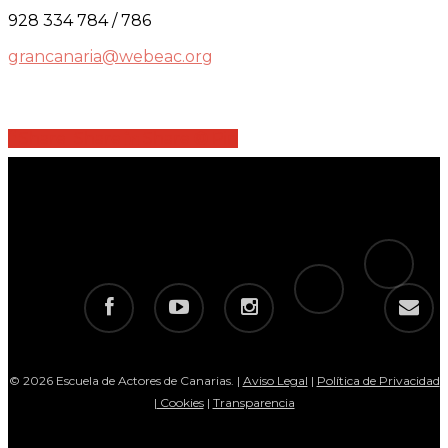
928 334 784 / 786
grancanaria@webeac.org
Share
Share
Share
Share
Pin
tiktok
telegram
facebook
youtube
instagram
email
© 2026 Escuela de Actores de Canarias. |
Aviso Legal
|
Política de Privacidad
|
Cookies
|
Transparencia