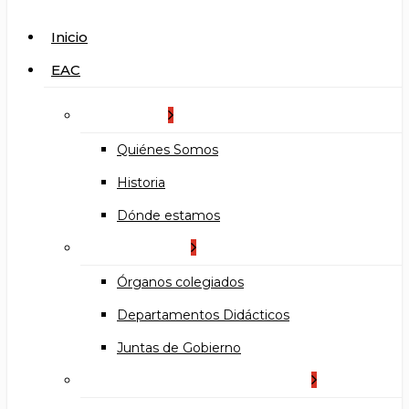
search
Menu
Inicio
EAC
La Escuela
Quiénes Somos
Historia
Dónde estamos
Organización
Órganos colegiados
Departamentos Didácticos
Juntas de Gobierno
Documentos institucionales