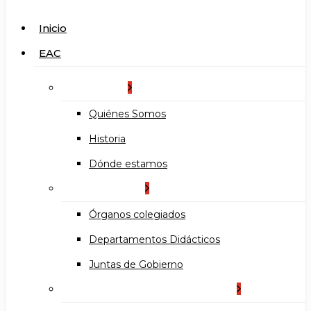
search
Menu
Inicio
EAC
La Escuela
Quiénes Somos
Historia
Dónde estamos
Organización
Órganos colegiados
Departamentos Didácticos
Juntas de Gobierno
Documentos institucionales