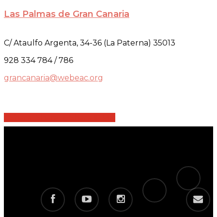
Las Palmas de Gran Canaria
C/ Ataulfo Argenta, 34-36 (La Paterna) 35013
928 334 784 / 786
grancanaria@webeac.org
Share
Share
Share
Share
Pin
tiktok
telegram
facebook
youtube
instagram
email