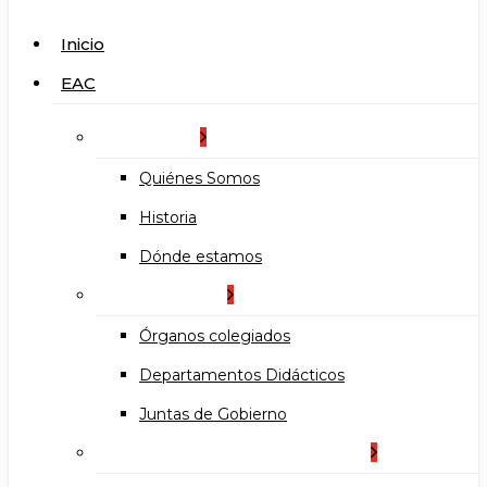
search
Menu
Inicio
EAC
La Escuela
Quiénes Somos
Historia
Dónde estamos
Organización
Órganos colegiados
Departamentos Didácticos
Juntas de Gobierno
Documentos institucionales