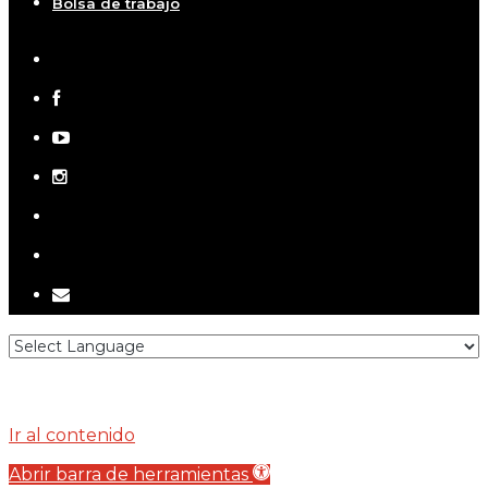
Bolsa de trabajo
x-
twitter
facebook
youtube
instagram
telegram
tiktok
email
Ir al contenido
Abrir barra de herramientas