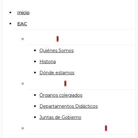
search
Menu
Inicio
EAC
La Escuela
Quiénes Somos
Historia
Dónde estamos
Organización
Órganos colegiados
Departamentos Didácticos
Juntas de Gobierno
Documentos institucionales