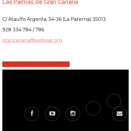
Las Palmas de Gran Canaria
C/ Ataulfo Argenta, 34-36 (La Paterna) 35013
928 334 784 / 786
grancanaria@webeac.org
Share
Share
Share
Share
Pin
tiktok
telegram
facebook
youtube
instagram
email