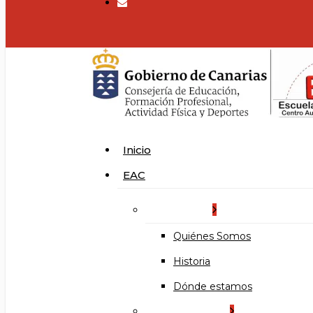
search
Menu
Inicio
EAC
La Escuela
Quiénes Somos
Historia
Dónde estamos
Organización