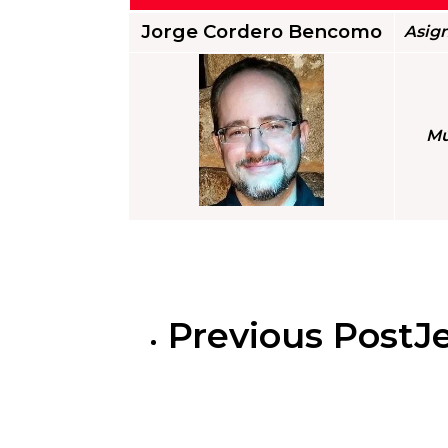
Jorge Cordero Bencomo
Asign
Mú
Previous Post
J