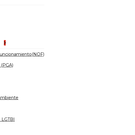
es
Funcionamiento(NOF)
 (PGA)
 Ambiente
d LGTBI