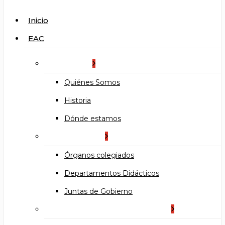
search
Menu
Inicio
EAC
La Escuela
Quiénes Somos
Historia
Dónde estamos
Organización
Órganos colegiados
Departamentos Didácticos
Juntas de Gobierno
Documentos institucionales