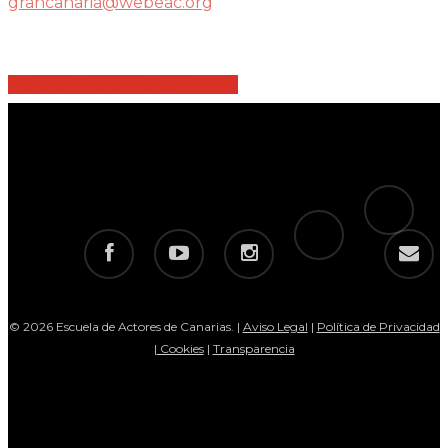
grancanaria@webeac.org
Share
Share
Share
Share
Pin
tiktok
telegram
facebook
youtube
instagram
email
© 2026 Escuela de Actores de Canarias. |
Aviso Legal
|
Política de Privacidad
|
Cookies
|
Transparencia