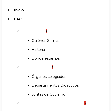
search
Menu
Inicio
EAC
La Escuela
Quiénes Somos
Historia
Dónde estamos
Organización
Órganos colegiados
Departamentos Didácticos
Juntas de Gobierno
Documentos institucionales