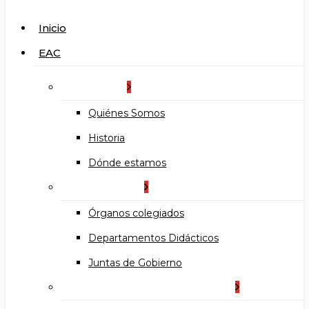
search
Menu
Inicio
EAC
La Escuela
Quiénes Somos
Historia
Dónde estamos
Organización
Órganos colegiados
Departamentos Didácticos
Juntas de Gobierno
Documentos institucionales