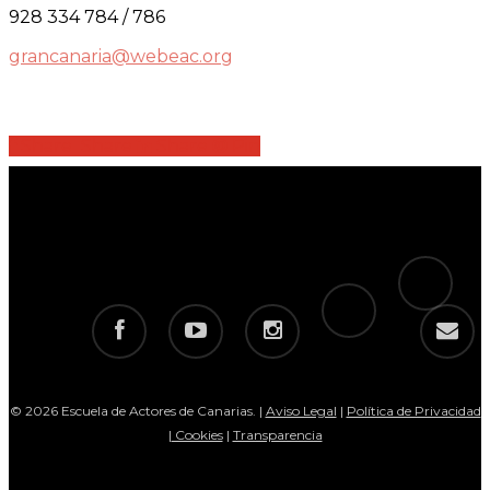
928 334 784 / 786
grancanaria@webeac.org
Share
Share
Share
Share
Pin
tiktok
telegram
facebook
youtube
instagram
email
© 2026 Escuela de Actores de Canarias. |
Aviso Legal
|
Política de Privacidad
|
Cookies
|
Transparencia