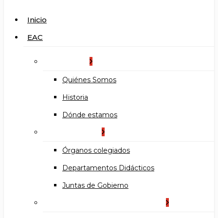
search
Menu
Inicio
EAC
La Escuela
Quiénes Somos
Historia
Dónde estamos
Organización
Órganos colegiados
Departamentos Didácticos
Juntas de Gobierno
Documentos institucionales