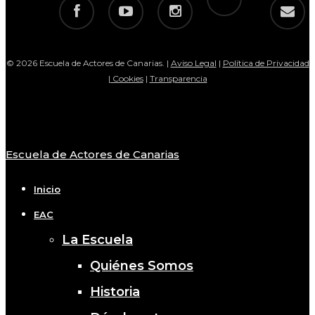
facebook
youtube
instagram
email
© 2026 Escuela de Actores de Canarias. |
Aviso Legal
|
Política de Privacidad
|
Cookies
|
Transparencia
Escuela de Actores de Canarias
Close
Menu
Inicio
EAC
La Escuela
Quiénes Somos
Historia