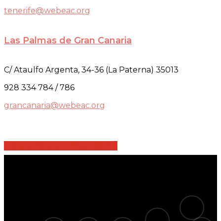
tenerife@webeac.org
Las Palmas de Gran Canaria
C/ Ataulfo Argenta, 34-36 (La Paterna) 35013
928 334 784 / 786
grancanaria@webeac.org
Share
Share
Share
Share
Pin
tiktok
telegram