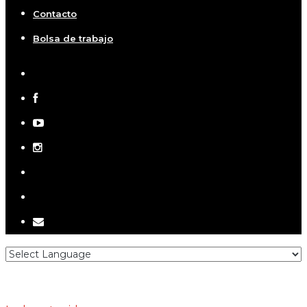
Contacto
Bolsa de trabajo
x-
twitter
facebook
youtube
instagram
telegram
tiktok
email