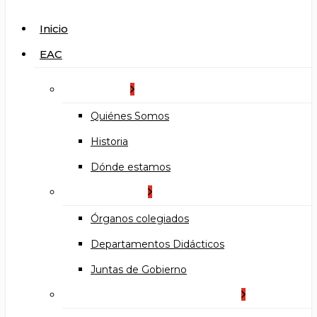
search
Menu
Inicio
EAC
La Escuela
Quiénes Somos
Historia
Dónde estamos
Organización
Órganos colegiados
Departamentos Didácticos
Juntas de Gobierno
Documentos institucionales