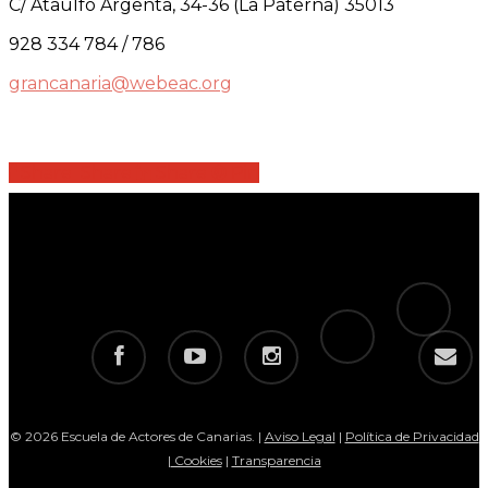
C/ Ataulfo Argenta, 34-36 (La Paterna) 35013
928 334 784 / 786
grancanaria@webeac.org
Share
Share
Share
Share
Pin
tiktok
telegram
facebook
youtube
instagram
email
© 2026 Escuela de Actores de Canarias. |
Aviso Legal
|
Política de Privacidad
|
Cookies
|
Transparencia