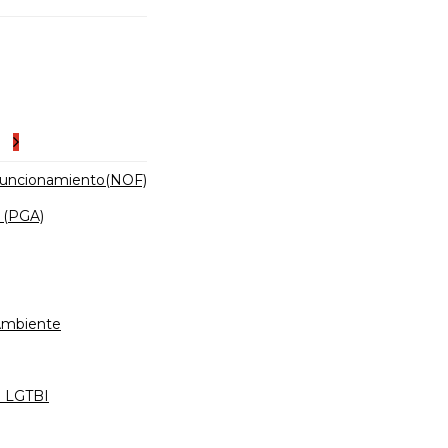
es
Funcionamiento(NOF)
 (PGA)
 Ambiente
d LGTBI