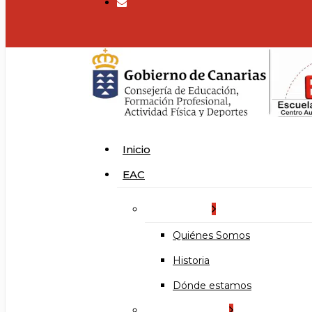
search
Menu
Inicio
EAC
La Escuela
Quiénes Somos
Historia
Dónde estamos
Organización