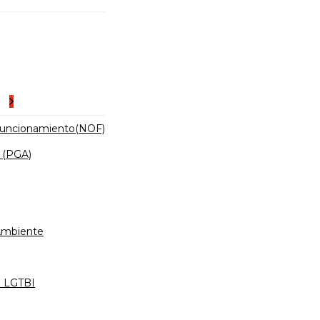
es
Funcionamiento(NOF)
 (PGA)
 Ambiente
d LGTBI