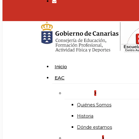
search
Menu
Inicio
EAC
La Escuela
Quiénes Somos
Historia
Dónde estamos
Organización