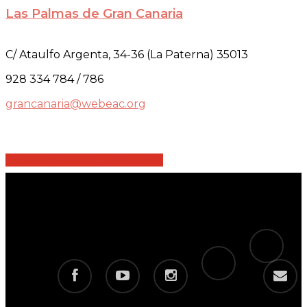
Las Palmas de Gran Canaria
C/ Ataulfo Argenta, 34-36 (La Paterna) 35013
928 334 784 / 786
grancanaria@webeac.org
Share
Share
Share
Share
Pin
tiktok
telegram
facebook
youtube
instagram
email