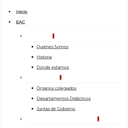
search
Menu
Inicio
EAC
La Escuela
Quiénes Somos
Historia
Dónde estamos
Organización
Órganos colegiados
Departamentos Didácticos
Juntas de Gobierno
Documentos institucionales