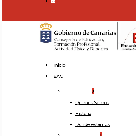
search
Menu
Inicio
EAC
La Escuela
Quiénes Somos
Historia
Dónde estamos
Organización