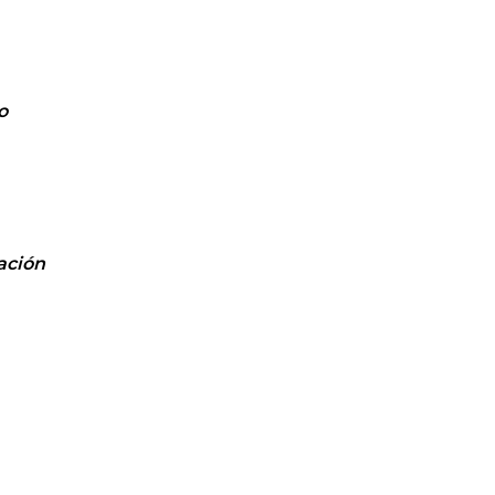
o
ación