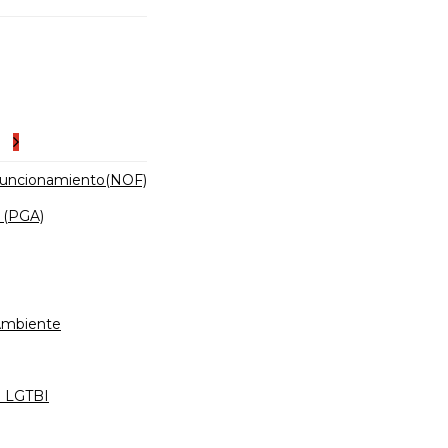
es
Funcionamiento(NOF)
 (PGA)
 Ambiente
d LGTBI