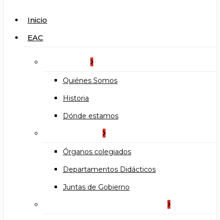
search
Menu
Inicio
EAC
La Escuela
Quiénes Somos
Historia
Dónde estamos
Organización
Órganos colegiados
Departamentos Didácticos
Juntas de Gobierno
Documentos institucionales