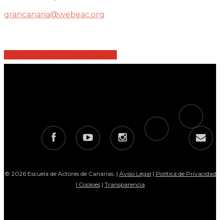
grancanaria@webeac.org
Share
Share
Share
Share
Pin
tiktok
telegram
facebook
youtube
instagram
email
© 2026 Escuela de Actores de Canarias. |
Aviso Legal
|
Política de Privacidad
|
Cookies
|
Transparencia