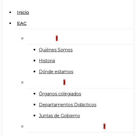
search
Menu
Inicio
EAC
La Escuela
Quiénes Somos
Historia
Dónde estamos
Organización
Órganos colegiados
Departamentos Didácticos
Juntas de Gobierno
Documentos institucionales