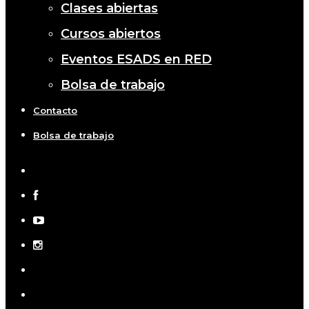
Clases abiertas
Cursos abiertos
Eventos ESADS en RED
Bolsa de trabajo
Contacto
Bolsa de trabajo
x-
twitter
facebook
youtube
instagram
telegram
tiktok