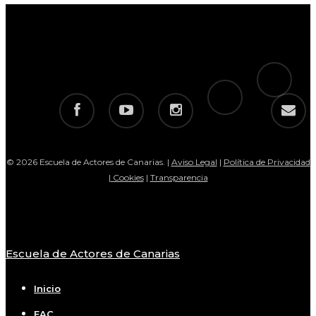
tiktok
telegram
facebook
youtube
instagram
email
© 2026 Escuela de Actores de Canarias. |
Aviso Legal
|
Política de Privacidad
|
Cookies
|
Transparencia
Escuela de Actores de Canarias
Close
Menu
Inicio
EAC