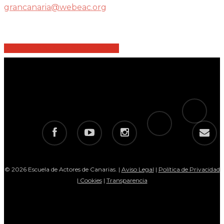
grancanaria@webeac.org
Share
Share
Share
Share
Pin
tiktok
telegram
facebook
youtube
instagram
email
© 2026 Escuela de Actores de Canarias. |
Aviso Legal
|
Política de Privacidad
|
Cookies
|
Transparencia