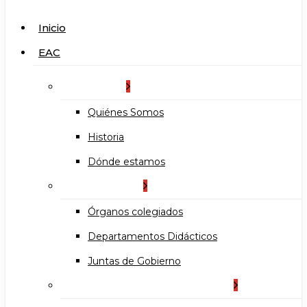
search
Menu
Inicio
EAC
La Escuela
Quiénes Somos
Historia
Dónde estamos
Organización
Órganos colegiados
Departamentos Didácticos
Juntas de Gobierno
Documentos institucionales