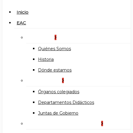
search
Menu
Inicio
EAC
La Escuela
Quiénes Somos
Historia
Dónde estamos
Organización
Órganos colegiados
Departamentos Didácticos
Juntas de Gobierno
Documentos institucionales