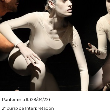
Inicio
»
Imágenes «Pantomima II»
Pantomima II
:
(29/04/22)
2º curso de Interpretación