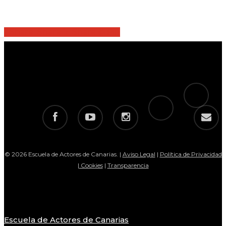
Share
Share
Share
Share
Pin
tiktok
telegram
facebook
youtube
instagram
email
© 2026 Escuela de Actores de Canarias. |
Aviso Legal
|
Política de Privacidad
|
Cookies
|
Transparencia
Escuela de Actores de Canarias
Close