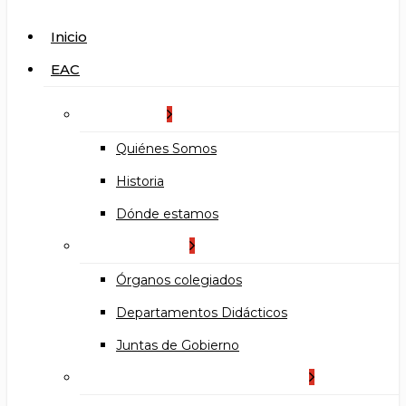
search
Menu
Inicio
EAC
La Escuela
Quiénes Somos
Historia
Dónde estamos
Organización
Órganos colegiados
Departamentos Didácticos
Juntas de Gobierno
Documentos institucionales