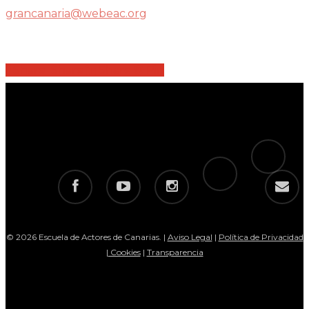
grancanaria@webeac.org
Share
Share
Share
Share
Pin
tiktok
telegram
facebook
youtube
instagram
email
© 2026 Escuela de Actores de Canarias. |
Aviso Legal
|
Política de Privacidad
|
Cookies
|
Transparencia