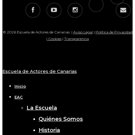
facebook
youtube
instagram
email
© 2026 Escuela de Actores de Canarias. |
Aviso Legal
|
Política de Privacidad
|
Cookies
|
Transparencia
Escuela de Actores de Canarias
Close
Menu
Inicio
EAC
La Escuela
Quiénes Somos
Historia