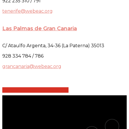
922 235 310 / 791
tenerife@webeac.org
Las Palmas de Gran Canaria
C/ Ataulfo Argenta, 34-36 (La Paterna) 35013
928 334 784 / 786
grancanaria@webeac.org
Share
Share
Share
Share
Pin
tiktok
telegram