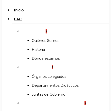
search
Menu
Inicio
EAC
La Escuela
Quiénes Somos
Historia
Dónde estamos
Organización
Órganos colegiados
Departamentos Didácticos
Juntas de Gobierno
Documentos institucionales