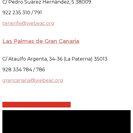
C/ Pedro Suárez Hernández, 5 38009
922 235 310 / 791
tenerife@webeac.org
Las Palmas de Gran Canaria
C/ Ataulfo Argenta, 34-36 (La Paterna) 35013
928 334 784 / 786
grancanaria@webeac.org
Share
Share
Share
Share
Pin