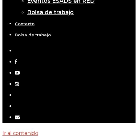
Eventos ESADS en RED
Bolsa de trabajo
Contacto
Bolsa de trabajo
x-
twitter
facebook
youtube
instagram
telegram
tiktok
email
Ir al contenido