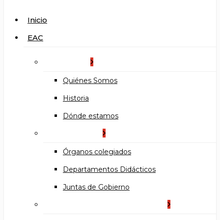
search
Menu
Inicio
EAC
La Escuela
Quiénes Somos
Historia
Dónde estamos
Organización
Órganos colegiados
Departamentos Didácticos
Juntas de Gobierno
Documentos institucionales