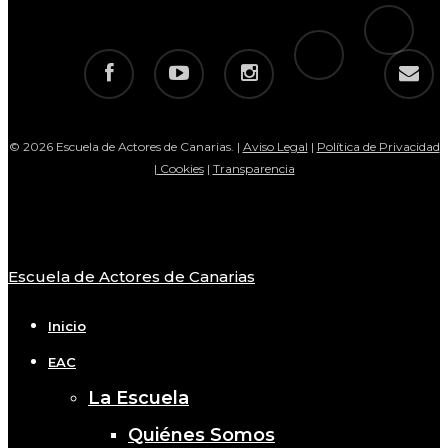
tiktok
telegram
facebook
youtube
instagram
email
© 2026 Escuela de Actores de Canarias. |
Aviso Legal
|
Política de Privacidad
|
Cookies
|
Transparencia
Escuela de Actores de Canarias
Close
Menu
Inicio
EAC
La Escuela
Quiénes Somos