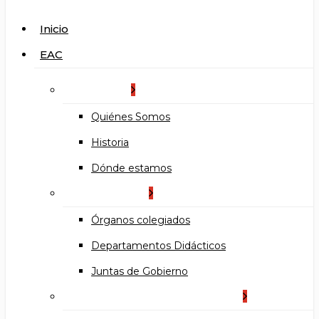
search
Menu
Inicio
EAC
La Escuela
Quiénes Somos
Historia
Dónde estamos
Organización
Órganos colegiados
Departamentos Didácticos
Juntas de Gobierno
Documentos institucionales