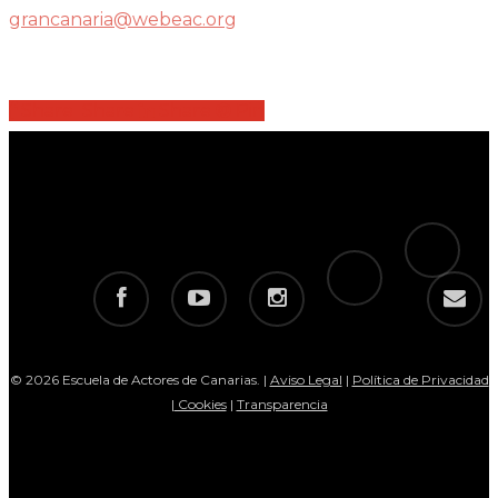
grancanaria@webeac.org
Share
Share
Share
Share
Pin
tiktok
telegram
facebook
youtube
instagram
email
© 2026 Escuela de Actores de Canarias. |
Aviso Legal
|
Política de Privacidad
|
Cookies
|
Transparencia