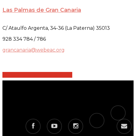
Las Palmas de Gran Canaria
C/ Ataulfo Argenta, 34-36 (La Paterna) 35013
928 334 784 / 786
grancanaria@webeac.org
Share
Share
Share
Share
Pin
tiktok
telegram
facebook
youtube
instagram
email