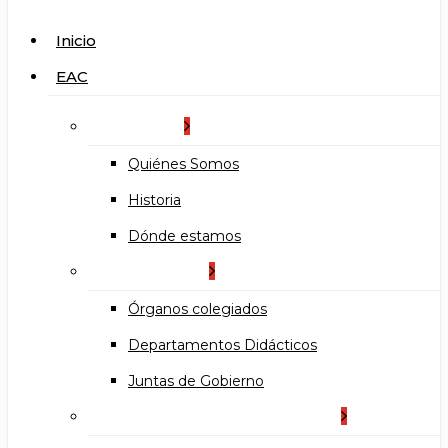
search
Menu
Inicio
EAC
La Escuela
Quiénes Somos
Historia
Dónde estamos
Organización
Órganos colegiados
Departamentos Didácticos
Juntas de Gobierno
Documentos institucionales