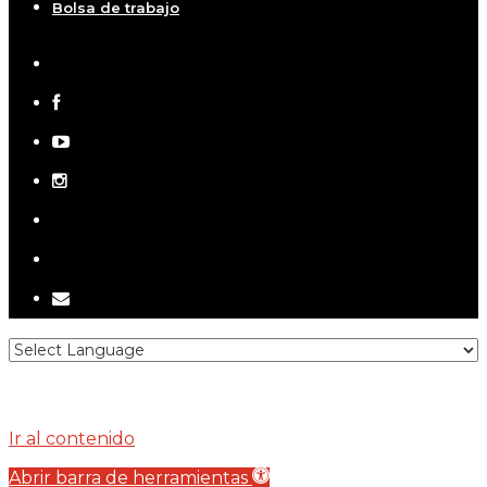
Bolsa de trabajo
x-
twitter
facebook
youtube
instagram
telegram
tiktok
email
Ir al contenido
Abrir barra de herramientas