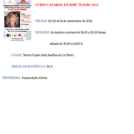
CURSO CANARIAS ESCRIBE TEATRO 2012
FECHAS:
del 20
al
24 de noviembre
de 2012.
HORARIO
:
de martes a viernes de 16.00 a 20.00 horas.
sábado de 10.00 a 14.00 h.
LUGAR
:
Teatro Cuyás (Sala Josefina de La Torre)
PRECIO DE MATRÍCULA
:
5
0 €
.
PROFERORA:
Inmaculada Alvear