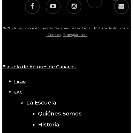
facebook
youtube
instagram
email
© 2026 Escuela de Actores de Canarias. |
Aviso Legal
|
Política de Privacidad
|
Cookies
|
Transparencia
Escuela de Actores de Canarias
Close
Menu
Inicio
EAC
La Escuela
Quiénes Somos
Historia