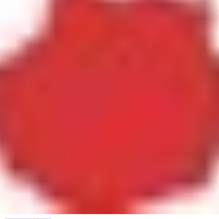
Inicio
»
Curso Canarias escribe teatro
Sede Gran Canaria
Cursos abiertos: