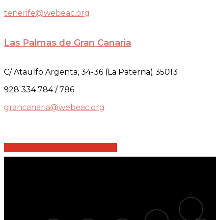
tenerife@webeac.org
Las Palmas de Gran Canaria
C/ Ataulfo Argenta, 34-36 (La Paterna) 35013
928 334 784 / 786
grancanaria@webeac.org
Share
Share
Share
Share
Pin
tiktok
telegram