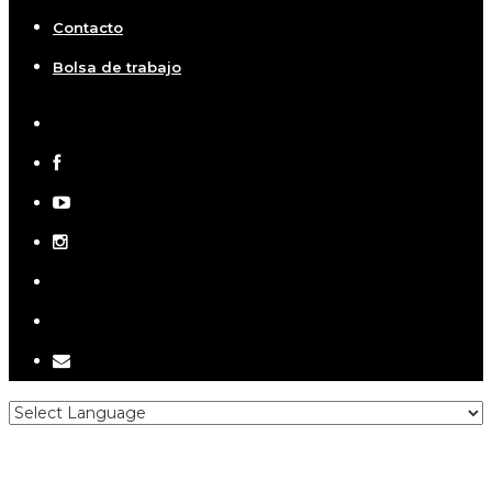
Contacto
Bolsa de trabajo
x-
twitter
facebook
youtube
instagram
telegram
tiktok
email