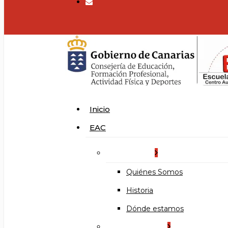
search
Menu
Inicio
EAC
La Escuela
Quiénes Somos
Historia
Dónde estamos
Organización