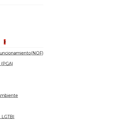
es
Funcionamiento(NOF)
 (PGA)
 Ambiente
d LGTBI